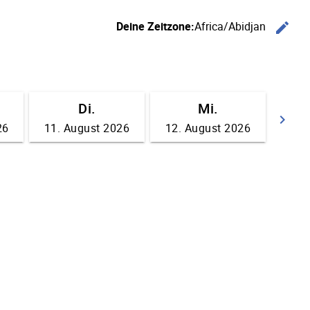
Deine Zeitzone:
Africa/Abidjan
edit
Ze
Di.
Mi.
keyboard_arrow_right
26
11. August 2026
12. August 2026
We