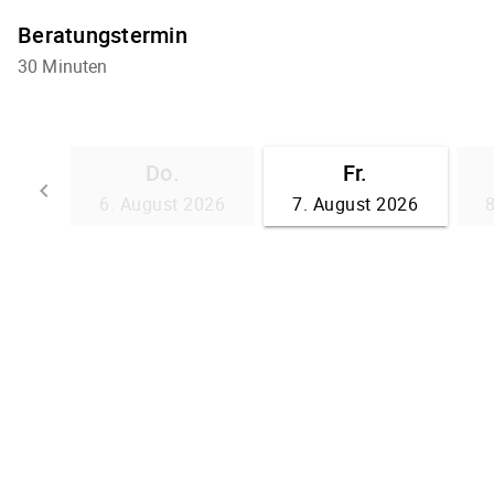
Beratungstermin
30 Minuten
Do.
Fr.
keyboard_arrow_left
6. August 2026
7. August 2026
Zurück